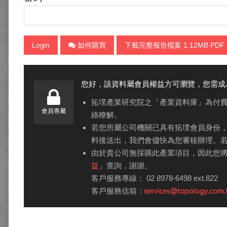
Login
如何購買
下載完整報告檔案 1.12MB PDF
您好，該資料屬會員權益方可瀏覽，您需成
拓墣產業研究院之「產業資料庫」為付
會員專屬
絡瞭解。
若您所屬公司機關已具有拓墣會員身份
料後送出，我們會儘快為您審核辦理。
由於貴公司無採購此產業項目，因此您
益
」查詢，謝謝。
客戶服務專線： 02 8978-6498 ext.822
客戶服務信箱：