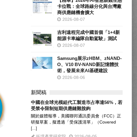
【精華】2026年AI智慧眼鏡生態
卡位戰：全球路線分化與台灣廠
商供應鏈機會擴大
2026-08-07
吉利遠程完成中國首個「1+4新
能源卡車編隊自動駕駛」測試
2026-08-07
Samsung展示zHBM、zNAND-
O、V10 BV-NAND新記憶體技
術，發展未來AI基礎建設
2026-08-06
新聞稿
中國在全球光模組代工製造市占率達56%，若
受禁令限制短期供應鏈難脫鉤
關於媒體報導，美國聯邦通訊委員會（FCC）正
研擬草案，擬透過「受保護清單」（Covered
[...]
拓墣產業研究院
2026-08-05