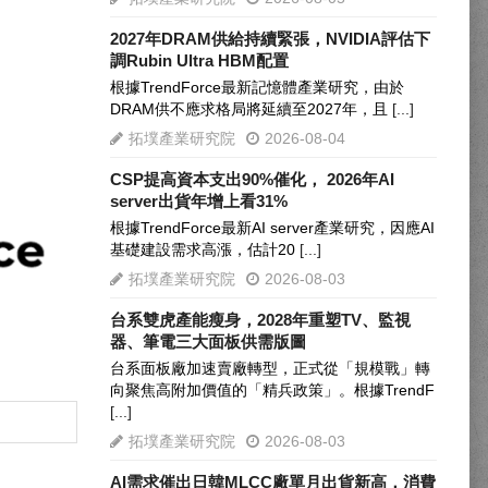
2027年DRAM供給持續緊張，NVIDIA評估下
調Rubin Ultra HBM配置
根據TrendForce最新記憶體產業研究，由於
DRAM供不應求格局將延續至2027年，且
[...]
拓墣產業研究院
2026-08-04
CSP提高資本支出90%催化， 2026年AI
server出貨年增上看31%
根據TrendForce最新AI server產業研究，因應AI
基礎建設需求高漲，估計20
[...]
拓墣產業研究院
2026-08-03
台系雙虎產能瘦身，2028年重塑TV、監視
器、筆電三大面板供需版圖
台系面板廠加速賣廠轉型，正式從「規模戰」轉
向聚焦高附加價值的「精兵政策」。根據TrendF
[...]
拓墣產業研究院
2026-08-03
AI需求催出日韓MLCC廠單月出貨新高，消費