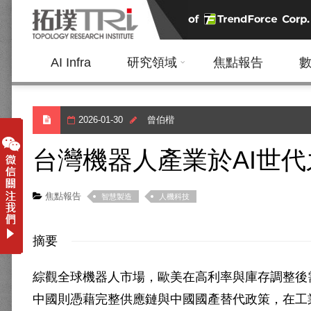
AI Infra
研究領域
焦點報告
2026-01-30
曾伯楷
台灣機器人產業於AI世
焦點報告
智慧製造
人機科技
摘要
綜觀全球機器人市場，歐美在高利率與庫存調整後
中國則憑藉完整供應鏈與中國國產替代政策，在工