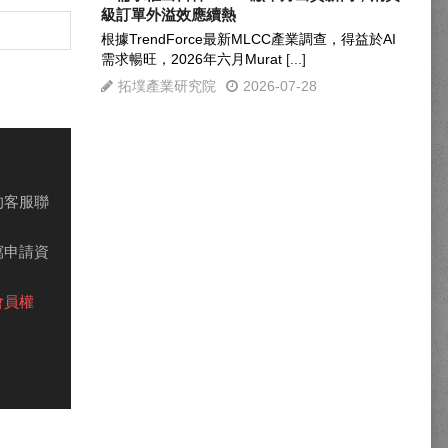
級訂單外溢效應續熱
根據TrendForce最新MLCC產業調查，得益於AI
需求暢旺，2026年六月Murat
[...]
拓墣產業研究院
2026-07-28
的客服聯
寫申請資
會員權