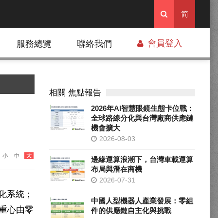
简
會員登入
服務總覽
聯絡我們
相關 焦點報告
2026年AI智慧眼鏡生態卡位戰：
全球路線分化與台灣廠商供應鏈
機會擴大
2026-08-03
小
中
大
邊緣運算浪潮下，台灣車載運算
布局與潛在商機
2026-07-31
化系統；
中國人型機器人產業發展：零組
重心由零
件的供應鏈自主化與挑戰