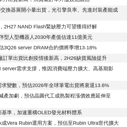
om CPO交換器展開小量出貨，光引擎良率、先進封裝產能成
H27 NAND Flash緊缺壓力可望獲得紓解
型人型機器人2030年產值估達11億美元
26 server DRAM合約價將季增13-18%
大廠訂單出貨比創疫情後新高，2H26缺貨風險提升
I server需求支撐，惟因消費端壓力擴大、高基期影
需求變數，預估2026年全球筆電出貨將衰退13.6%
廠減產加劇，預估晶圓代工成熟製程漲價效應延伸至
色彩基準，加速重構OLED發光材料體系
Rack成Vera Rubin選用方案，預估至Rubin Ultra世代擴大