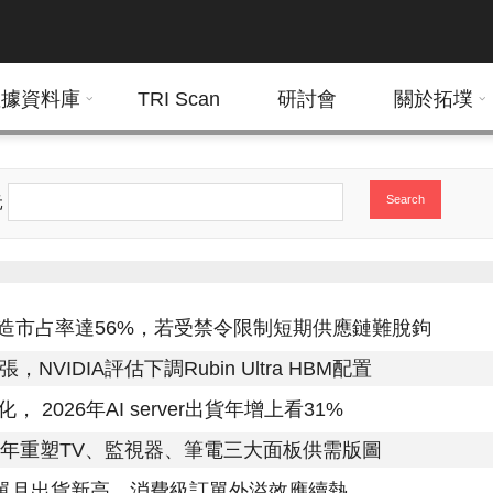
數據資料庫
TRI Scan
研討會
關於拓墣
元
Search
造市占率達56%，若受禁令限制短期供應鏈難脫鉤
NVIDIA評估下調Rubin Ultra HBM配置
 2026年AI server出貨年增上看31%
8年重塑TV、監視器、筆電三大面板供需版圖
廠單月出貨新高，消費級訂單外溢效應續熱