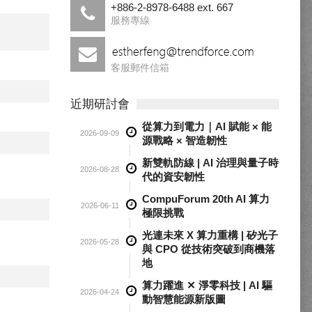
+886-2-8978-6488 ext. 667
服務專線
客服郵件信箱
近期研討會
從算力到電力｜AI 賦能 × 能
2026-09-09
源戰略 × 智造韌性
新雙軌防線 | AI 治理與量子時
2026-08-28
代的資安韌性
CompuForum 20th AI 算力
2026-06-11
極限挑戰
光連未來 X 算力重構 | 矽光子
2026-05-28
與 CPO 從技術突破到商機落
地
算力躍進 ✕ 淨零科技 | AI 驅
2026-04-24
動智慧能源新版圖