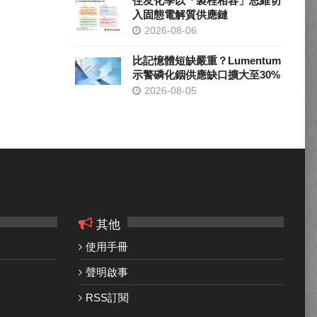
住友化學以「製程相容」思維切
入固態電解質供應鏈
2026-08-06
比記憶體短缺嚴重？Lumentum
示警磷化銦供應缺口擴大至30%
2026-08-05
其他
使用手冊
聲明啟事
RSS訂閱