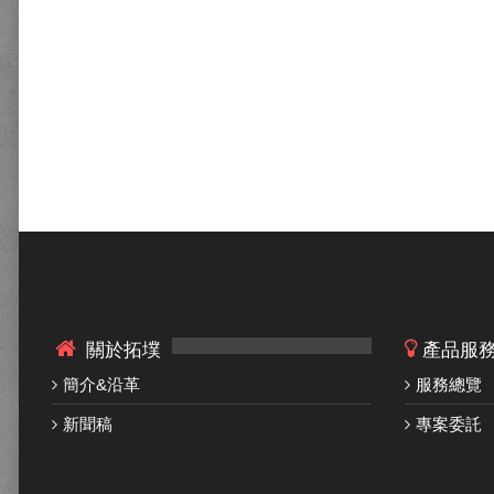
關於拓墣
產品服
簡介&沿革
服務總覽
新聞稿
專案委託