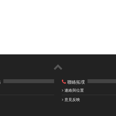
務
聯絡拓墣
連絡與位置
意見反映