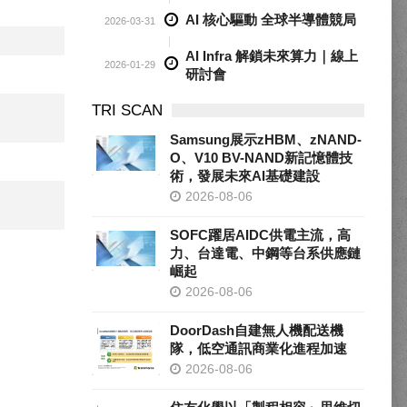
AI 核心驅動 全球半導體競局
2026-03-31
AI Infra 解鎖未來算力｜線上
2026-01-29
研討會
TRI SCAN
Samsung展示zHBM、zNAND-
O、V10 BV-NAND新記憶體技
術，發展未來AI基礎建設
2026-08-06
SOFC躍居AIDC供電主流，高
力、台達電、中鋼等台系供應鏈
崛起
2026-08-06
DoorDash自建無人機配送機
隊，低空通訊商業化進程加速
2026-08-06