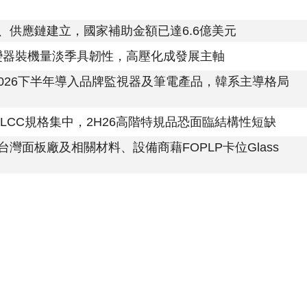
、供應鏈建立，國家補助金額已達6.6億美元
逆變器裝機量淡季具韌性，高壓化成發展主軸
將於2026下半年導入品牌監視器及筆電產品，韓系主導格局
MLCC規格集中，2H26高階特規品恐面臨結構性短缺
，台灣面板廠及相關材料、設備商藉FOPLP卡位Glass