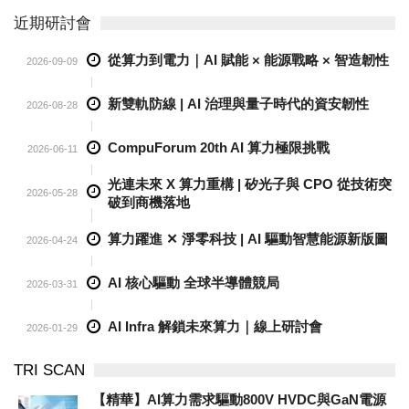
近期研討會
從算力到電力｜AI 賦能 × 能源戰略 × 智造韌性
2026-09-09
新雙軌防線 | AI 治理與量子時代的資安韌性
2026-08-28
CompuForum 20th AI 算力極限挑戰
2026-06-11
光連未來 X 算力重構 | 矽光子與 CPO 從技術突
2026-05-28
破到商機落地
算力躍進 ✕ 淨零科技 | AI 驅動智慧能源新版圖
2026-04-24
AI 核心驅動 全球半導體競局
2026-03-31
AI Infra 解鎖未來算力｜線上研討會
2026-01-29
TRI SCAN
【精華】AI算力需求驅動800V HVDC與GaN電源