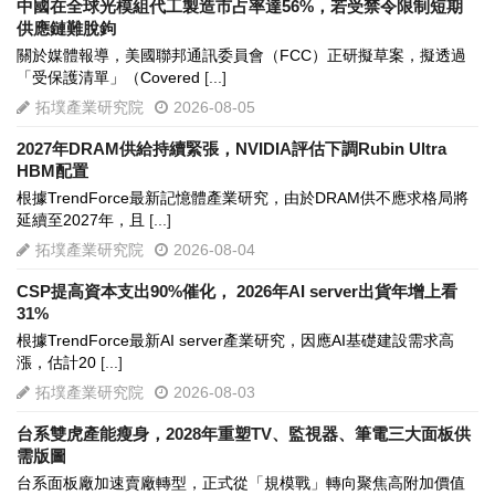
中國在全球光模組代工製造市占率達56%，若受禁令限制短期
供應鏈難脫鉤
關於媒體報導，美國聯邦通訊委員會（FCC）正研擬草案，擬透過
「受保護清單」（Covered
[...]
拓墣產業研究院
2026-08-05
2027年DRAM供給持續緊張，NVIDIA評估下調Rubin Ultra
HBM配置
根據TrendForce最新記憶體產業研究，由於DRAM供不應求格局將
延續至2027年，且
[...]
拓墣產業研究院
2026-08-04
CSP提高資本支出90%催化， 2026年AI server出貨年增上看
31%
根據TrendForce最新AI server產業研究，因應AI基礎建設需求高
漲，估計20
[...]
拓墣產業研究院
2026-08-03
台系雙虎產能瘦身，2028年重塑TV、監視器、筆電三大面板供
需版圖
台系面板廠加速賣廠轉型，正式從「規模戰」轉向聚焦高附加價值