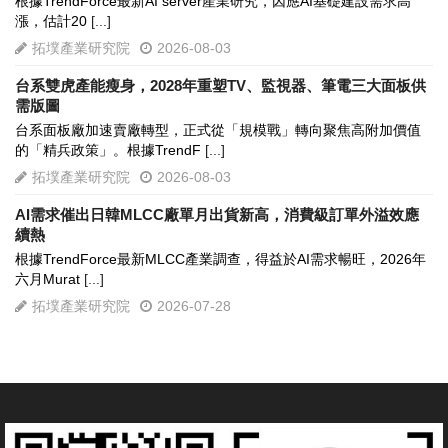
根據TrendForce最新AI server產業研究，因應AI基礎建設需求高
漲，估計20
[...]
拓墣產業研究院
2026-08-03
台系雙虎產能瘦身，2028年重塑TV、監視器、筆電三大面板供
需版圖
台系面板廠加速賣廠轉型，正式從「規模戰」轉向聚焦高附加價值
的「精兵政策」。根據TrendF
[...]
拓墣產業研究院
2026-08-03
AI需求催出日韓MLCC廠單月出貨新高，消費級訂單外溢效應
續熱
根據TrendForce最新MLCC產業調查，得益於AI需求暢旺，2026年
六月Murat
[...]
拓墣產業研究院
2026-07-28