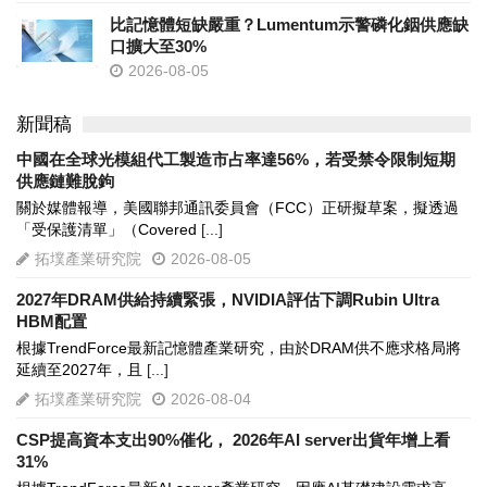
比記憶體短缺嚴重？Lumentum示警磷化銦供應缺
口擴大至30%
2026-08-05
新聞稿
中國在全球光模組代工製造市占率達56%，若受禁令限制短期
供應鏈難脫鉤
關於媒體報導，美國聯邦通訊委員會（FCC）正研擬草案，擬透過
「受保護清單」（Covered
[...]
拓墣產業研究院
2026-08-05
2027年DRAM供給持續緊張，NVIDIA評估下調Rubin Ultra
HBM配置
根據TrendForce最新記憶體產業研究，由於DRAM供不應求格局將
延續至2027年，且
[...]
拓墣產業研究院
2026-08-04
CSP提高資本支出90%催化， 2026年AI server出貨年增上看
31%