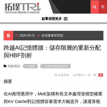
简
點擊展開更多
2026-04-23
拓墣產業研究院
跨越AI記憶體牆：儲存階層的重新分配
與HBF剖析
焦點報告
IC製造
先進封測與設備材料
意見反映
字體大小
小
中
大
摘要
在AI推理應用中，MoE架構和長文本處理使模型權重
與KV Cache對記憶體容量需求大幅提升，讓運算瓶