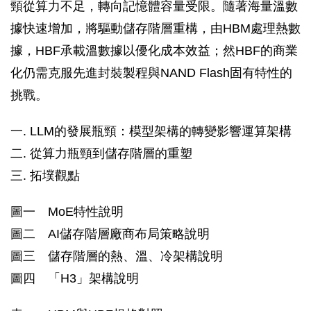
頸從算力不足，轉向記憶體容量受限。隨著海量溫數
據快速增加，將驅動儲存階層重構，由HBM處理熱數
據，HBF承載溫數據以優化成本效益；然HBF的商業
化仍需克服先進封裝製程與NAND Flash固有特性的
挑戰。
一. LLM的發展瓶頸：模型架構的轉變影響運算架構
二. 從算力瓶頸到儲存階層的重塑
三. 拓墣觀點
圖一 MoE特性說明
圖二 AI儲存階層廠商布局策略說明
圖三 儲存階層的熱、溫、冷架構說明
圖四 「H3」架構說明