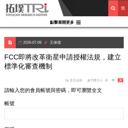
简
點擊展開更多
2026-07-09
王偉儒
FCC即將改革衛星申請授權法規，建立
標準化審查機制
意見反映
字體大小
小
中
大
請輸入您的會員帳號與密碼，即可瀏覽全文
帳號