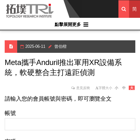
简
點擊展開更多
2025-06-11
曾伯楷
Meta攜手Anduril推出軍用XR設備系
統，軟硬整合主打遠距偵測
意見反映
字體大小
小
中
大
請輸入您的會員帳號與密碼，即可瀏覽全文
帳號