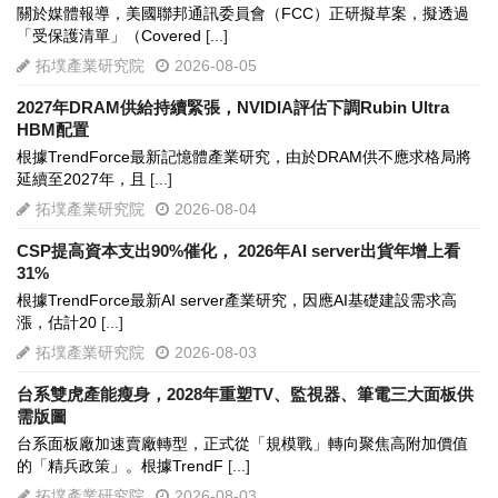
關於媒體報導，美國聯邦通訊委員會（FCC）正研擬草案，擬透過
「受保護清單」（Covered
[...]
拓墣產業研究院
2026-08-05
2027年DRAM供給持續緊張，NVIDIA評估下調Rubin Ultra
HBM配置
根據TrendForce最新記憶體產業研究，由於DRAM供不應求格局將
延續至2027年，且
[...]
拓墣產業研究院
2026-08-04
CSP提高資本支出90%催化， 2026年AI server出貨年增上看
31%
根據TrendForce最新AI server產業研究，因應AI基礎建設需求高
漲，估計20
[...]
拓墣產業研究院
2026-08-03
台系雙虎產能瘦身，2028年重塑TV、監視器、筆電三大面板供
需版圖
台系面板廠加速賣廠轉型，正式從「規模戰」轉向聚焦高附加價值
的「精兵政策」。根據TrendF
[...]
拓墣產業研究院
2026-08-03