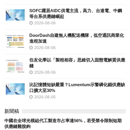
SOFC躍居AIDC供電主流，高力、台達電、中鋼
等台系供應鏈崛起
2026-08-06
DoorDash自建無人機配送機隊，低空通訊商業化
進程加速
2026-08-06
住友化學以「製程相容」思維切入固態電解質供應
鏈
2026-08-06
比記憶體短缺嚴重？Lumentum示警磷化銦供應缺
口擴大至30%
2026-08-05
新聞稿
中國在全球光模組代工製造市占率達56%，若受禁令限制短期
供應鏈難脫鉤