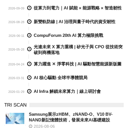
從算力到電力｜AI 賦能 × 能源戰略 × 智造韌性
2026-09-09
新雙軌防線 | AI 治理與量子時代的資安韌性
2026-08-28
CompuForum 20th AI 算力極限挑戰
2026-06-11
光連未來 X 算力重構 | 矽光子與 CPO 從技術突
2026-05-28
破到商機落地
算力躍進 ✕ 淨零科技 | AI 驅動智慧能源新版圖
2026-04-24
AI 核心驅動 全球半導體競局
2026-03-31
AI Infra 解鎖未來算力｜線上研討會
2026-01-29
TRI SCAN
Samsung展示zHBM、zNAND-O、V10 BV-
NAND新記憶體技術，發展未來AI基礎建設
2026-08-06