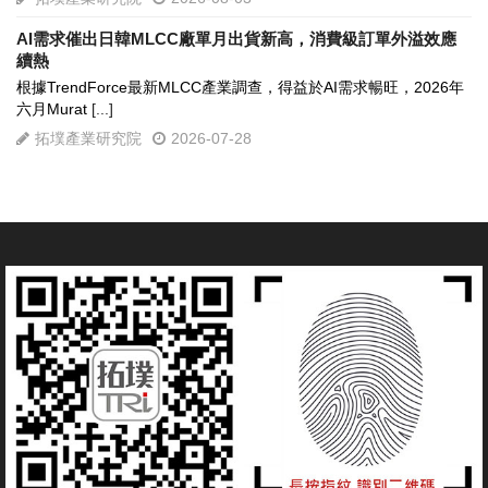
AI需求催出日韓MLCC廠單月出貨新高，消費級訂單外溢效應
續熱
根據TrendForce最新MLCC產業調查，得益於AI需求暢旺，2026年
六月Murat
[...]
拓墣產業研究院
2026-07-28