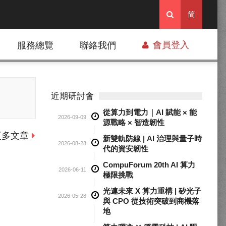
简
會員登入
服務總覽
聯絡我們
近期研討會
從算力到電力｜AI 賦能 × 能
2026-09-09
源戰略 × 智造韌性
更多文章
新雙軌防線 | AI 治理與量子時
2026-08-28
代的資安韌性
CompuForum 20th AI 算力
2026-06-11
極限挑戰
光連未來 X 算力重構 | 矽光子
2026-05-28
與 CPO 從技術突破到商機落
地