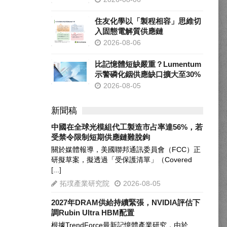
住友化學以「製程相容」思維切
入固態電解質供應鏈
2026-08-06
比記憶體短缺嚴重？Lumentum
示警磷化銦供應缺口擴大至30%
2026-08-05
新聞稿
中國在全球光模組代工製造市占率達56%，若
受禁令限制短期供應鏈難脫鉤
關於媒體報導，美國聯邦通訊委員會（FCC）正
研擬草案，擬透過「受保護清單」（Covered
[...]
拓墣產業研究院
2026-08-05
2027年DRAM供給持續緊張，NVIDIA評估下
調Rubin Ultra HBM配置
根據TrendForce最新記憶體產業研究，由於