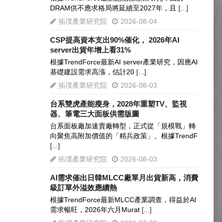
DRAM供不應求格局將延續至2027年，且
[...]
拓墣產業研究院
2026-08-04
CSP提高資本支出90%催化， 2026年AI
server出貨年增上看31%
根據TrendForce最新AI server產業研究，因應AI
基礎建設需求高漲，估計20
[...]
拓墣產業研究院
2026-08-03
台系雙虎產能瘦身，2028年重塑TV、監視
器、筆電三大面板供需版圖
台系面板廠加速賣廠轉型，正式從「規模戰」轉
向聚焦高附加價值的「精兵政策」。根據TrendF
[...]
拓墣產業研究院
2026-08-03
AI需求催出日韓MLCC廠單月出貨新高，消費
級訂單外溢效應續熱
根據TrendForce最新MLCC產業調查，得益於AI
需求暢旺，2026年六月Murat
[...]