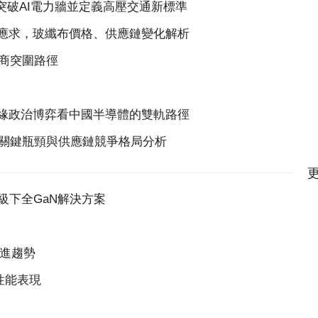
N突破AI電力牆並定義高壓交通新標準
k2供不應求，玻纖布價格、供應鏈變化解析
廠商突圍路徑
緣政治博弈看中國半導體的雙軌路徑
的關鍵瓶頸與供應鏈競爭格局分析
換級下全GaN解決方案
演進趨勢
N性能表現