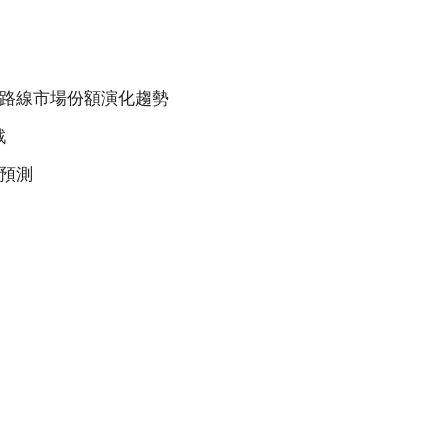
技術路線市場份額演化趨勢
戰
模預測