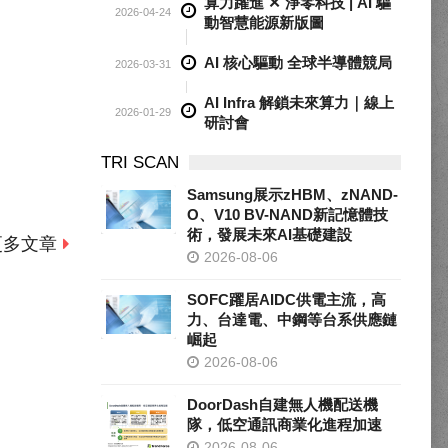
算力躍進 ✕ 淨零科技 | AI 驅
2026-04-24
動智慧能源新版圖
AI 核心驅動 全球半導體競局
2026-03-31
AI Infra 解鎖未來算力｜線上
2026-01-29
研討會
TRI SCAN
Samsung展示zHBM、zNAND-
O、V10 BV-NAND新記憶體技
術，發展未來AI基礎建設
更多文章
2026-08-06
SOFC躍居AIDC供電主流，高
力、台達電、中鋼等台系供應鏈
崛起
2026-08-06
DoorDash自建無人機配送機
隊，低空通訊商業化進程加速
2026-08-06