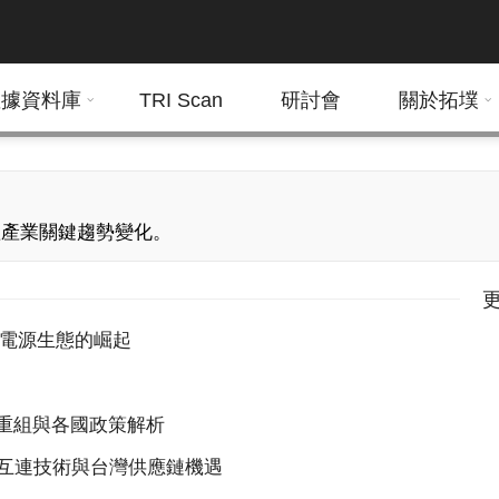
數據資料庫
TRI Scan
研討會
關於拓墣
體產業關鍵趨勢變化。
aN電源生態的崛起
重組與各國政策解析
光互連技術與台灣供應鏈機遇