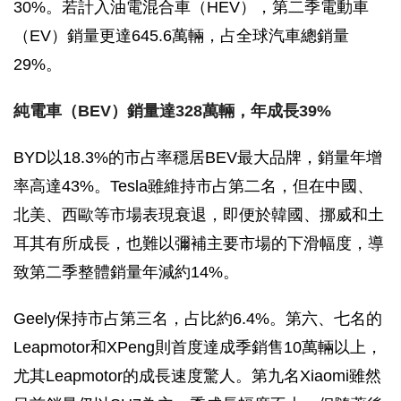
30%。若計入油電混合車（HEV），第二季電動車
（EV）銷量更達645.6萬輛，占全球汽車總銷量
29%。
純電車（BEV）銷量達328萬輛，年成長39%
BYD以18.3%的市占率穩居BEV最大品牌，銷量年增
率高達43%。Tesla雖維持市占第二名，但在中國、
北美、西歐等市場表現衰退，即便於韓國、挪威和土
耳其有所成長，也難以彌補主要市場的下滑幅度，導
致第二季整體銷量年減約14%。
Geely保持市占第三名，占比約6.4%。第六、七名的
Leapmotor和XPeng則首度達成季銷售10萬輛以上，
尤其Leapmotor的成長速度驚人。第九名Xiaomi雖然