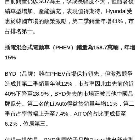
目前銷量仍以SU7為主，季成長幅度不大，但隨著後
續車型增加、產能擴充，表現值得期待。Hyundai受
惠於韓國市場的政策激勵，第二季銷量年增41%，市
占排名第十。
插電混合式電動車（PHEV）銷量為158.7萬輛，年增
15%
BYD（品牌）雖在PHEV市場保持領先，但激烈競爭
造成其第二季銷量年減12%，市占率因此由先前的近
40%下降至28.9%，BYD失去的市場正被其他中國品
牌瓜分。第二名的Li Auto得益於銷量年增11%，第二
季市占率微幅上升至7.4%，AITO的占比更成長至
6.2%，位居第三。