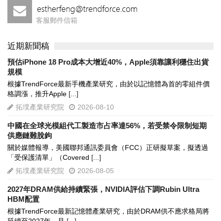
客服郵件信箱
近期新聞稿
預估iPhone 18 Pro成本大增近40%，Apple須靠讓利穩住出貨
規模
根據TrendForce最新手機產業研究，由於以記憶體為首的零組件價
格調漲，推升Apple
[...]
拓墣產業研究院
2026-08-10
中國在全球光模組代工製造市占率達56%，若受禁令限制短期
供應鏈難脫鉤
關於媒體報導，美國聯邦通訊委員會（FCC）正研擬草案，擬透過
「受保護清單」（Covered
[...]
拓墣產業研究院
2026-08-05
2027年DRAM供給持續緊張，NVIDIA評估下調Rubin Ultra
HBM配置
根據TrendForce最新記憶體產業研究，由於DRAM供不應求格局將