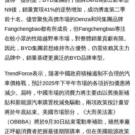
值得一提的是，BYD集團的子品牌Denza推出新車型
N9後，銷量實現41%的逆勢增加，成功擠進第二季
前十名。儘管聚焦高價市場的Denza和同集團品牌
Fangchengbao都有所成長，但Fangchengbao專注
在較小眾的性能越野車市場，對整體銷量貢獻有限。
因此，BYD集團若想維持市占優勢，仍需依賴其主力
品牌中，銷量基礎更廣泛的BYD品牌車型。
TrendForce表示，隨著中國政府積極遏制不合理的汽
車價格戰，預計2025年下半年市場的各項折扣優惠將
減少。屆時，中國市場的消費力將主要由以舊換新補
貼和新能源汽車購置稅減免驅動，兩項政策按計畫皆
將於年底結束。美國市場部分，《大而美法案》
（OBBBA）將於9月30日結束電動車補助，雖然車廠
正呼籲消費者把握最後期限購車，但在美國能源政策