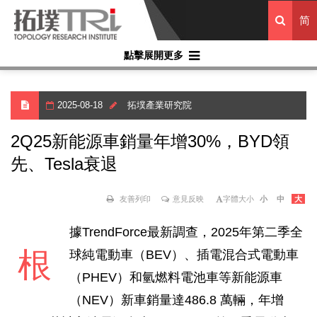
简
點擊展開更多
2025-08-18
拓墣產業研究院
2Q25新能源車銷量年增30%，BYD領
先、Tesla衰退
友善列印
意見反映
字體大小
小
中
大
據TrendForce最新調查，2025年第二季全
根
球純電動車（BEV）、插電混合式電動車
（PHEV）和氫燃料電池車等新能源車
（NEV）新車銷量達486.8 萬輛，年增