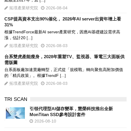
延續至2027年，且
[...]
拓墣產業研究院
2026-08-04
CSP提高資本支出90%催化， 2026年AI server出貨年增上看
31%
根據TrendForce最新AI server產業研究，因應AI基礎建設需求高
漲，估計20
[...]
拓墣產業研究院
2026-08-03
台系雙虎產能瘦身，2028年重塑TV、監視器、筆電三大面板供
需版圖
台系面板廠加速賣廠轉型，正式從「規模戰」轉向聚焦高附加價值
的「精兵政策」。根據TrendF
[...]
拓墣產業研究院
2026-08-03
TRI SCAN
引領代理型AI儲存變革，慧榮科技推出全新
MonTitan SSD參考設計套件
2026-08-10