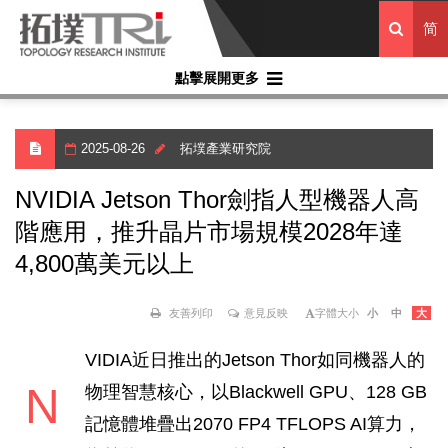
简
點擊展開更多
2025-08-26
拓墣產業研究院
NVIDIA Jetson Thor劍指人型機器人高
階應用，推升晶片市場規模2028年達
4,800萬美元以上
友善列印
意見反映
字體大小
小
中
大
VIDIA近日推出的Jetson Thor如同機器人的
N
物理智慧核心，以Blackwell GPU、128 GB
記憶體堆疊出2070 FP4 TFLOPS AI算力，