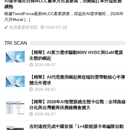
AI需求催出日韓MLCC廠單月出貨新高，消費級訂單外溢效應
續熱
根據TrendForce最新MLCC產業調查，得益於AI需求暢旺，2026年
六月Murat
[...]
拓墣產業研究院
2026-07-28
TRI SCAN
【精華】AI算力需求驅動800V HVDC與GaN電源
生態的崛起
2026-08-07
【精華】AI代理應用崛起將從端到雲帶動核心半導
體元件需求
2026-08-07
【精華】2026年AI智慧眼鏡生態卡位戰：全球路線
分化與台灣廠商供應鏈機會擴大
2026-08-07
吉利遠程完成中國首個「1+4新能源卡車編隊自動