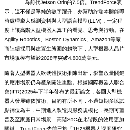
為前代Jetson Orin的7.5倍。TrendForce表
示，這不僅是單純的數字躍升，亦幫助終端本體能即
時處理龐大感測資料與大型語言模型(LLM)，一定程
度上讓高階人型機器人真正的看見、思考與行動。在
Agility Robotics、Boston Dynamics、Amazon等廠
商陸續採用與建置生態圈的趨勢下，人型機器人晶片
市場規模有望於2028年突破4,800萬美元。
隨著人型機器人軟硬體技術推陳出新，影響放量關鍵
的應用場景仍為產業關注重點。根據國際機器人聯合
會(IFR)2025年下半年發布的最新論文，各國人型機
器人發展雖依技術、目的有所不同，不過短期多以試
點補位為主，中期進入製造與服務規模化，長期可望
普及至家庭日常場景，高階SoC在此階段的效用更加
關鍵。TrendForce先前已於「1H25機器人深度研究