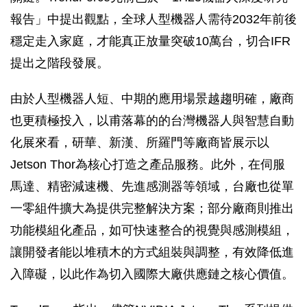
報告」中提出觀點，全球人型機器人需待2032年前後
穩定走入家庭，才能真正放量突破10萬台，切合IFR
提出之階段發展。
由於人型機器人短、中期的應用場景越趨明確，廠商
也更積極投入，以甫落幕的的台灣機器人與智慧自動
化展來看，研華、新漢、所羅門等廠商皆展示以
Jetson Thor為核心打造之產品服務。此外，在伺服
馬達、精密減速機、先進感測器等領域，台廠也從單
一零組件擴大為提供完整解決方案；部分廠商則推出
功能模組化產品，如可快速整合的視覺與感測模組，
讓開發者能以堆積木的方式組裝與調整，有效降低進
入障礙，以此作為切入國際大廠供應鏈之核心價值。